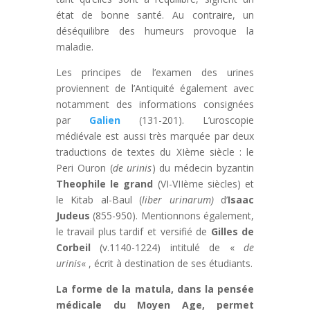
état de bonne santé. Au contraire, un
déséquilibre des humeurs provoque la
maladie.
Les principes de l’examen des urines
proviennent de l’Antiquité également avec
notamment des informations consignées
par
Galien
(131-201). L’uroscopie
médiévale est aussi très marquée par deux
traductions de textes du XIème siècle : le
Peri Ouron (
de urinis
) du médecin byzantin
Theophile le grand
(VI-VIIème siècles) et
le Kitab al-Baul (
liber urinarum)
d’
Isaac
Judeus
(855-950). Mentionnons également,
le travail plus tardif et versifié de
Gilles de
Corbeil
(v.1140-1224) intitulé de «
de
urinis
« , écrit à destination de ses étudiants.
La forme de la matula, dans la pensée
médicale du Moyen Age, permet