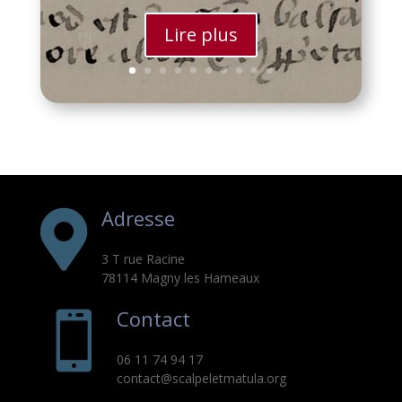
Lire plus
Adresse

3 T rue Racine
78114 Magny les Hameaux
Contact

06 11 74 94 17
contact@scalpeletmatula.org