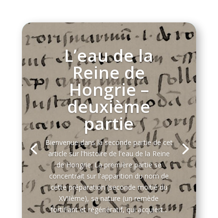
L’eau de la
Reine de
Hongrie –
deuxième
partie
Bienvenue dans la seconde partie de cet
article sur l'histoire de l'eau de la Reine
de Hongrie. La première partie se
concentrait sur l'apparition du nom de
cette préparation (seconde moitié du
XVIIème), sa nature (un remède
fortifiant et régénératif, qui acquiert...