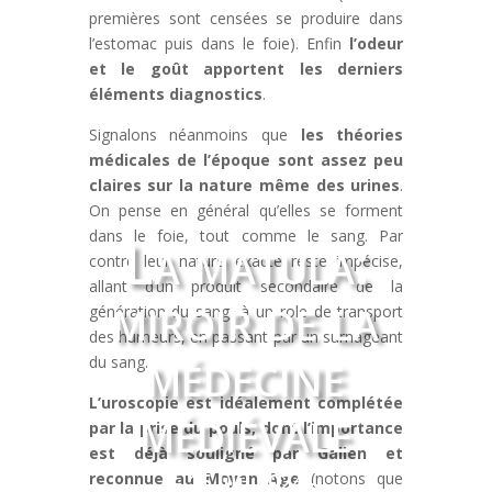
premières sont censées se produire dans
l’estomac puis dans le foie). Enfin
l’odeur
et le goût apportent les derniers
éléments diagnostics
.
Signalons néanmoins que
les théories
médicales de l’époque sont assez peu
claires sur la nature même des urines
.
On pense en général qu’elles se forment
La matula:
dans le foie, tout comme le sang. Par
contre leur nature exacte reste impécise,
allant d’un produit secondaire de la
miroir de la
génération du sang, à un role de transport
des humeurs, en passant par un surnageant
médecine
du sang.
médiévale
L’uroscopie est idéalement complétée
par la prise du pouls, dont l’importance
est déjà souligné par Galien et
- 15 Juil 2024 -
reconnue au Moyen Age
(notons que